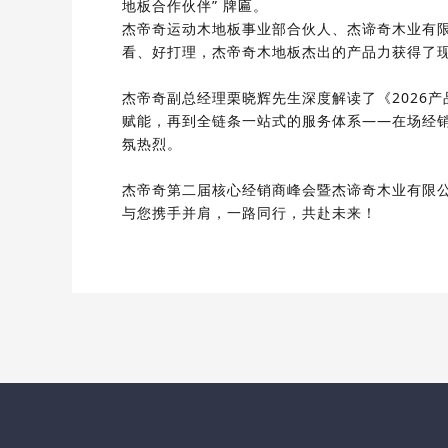
地板合作伙伴”
牌匾。
杰帝奇运动木地板事业部合伙人、杰谛奇木业有
看、好打理，杰帝奇木地板杰出的产品力获得了
杰帝奇副总经理栗晓辉先生深度解读了
《2026
赋能，再到全链条一站式的服务体系——在场经销
氛热烈。
杰帝奇第二届核心经销商峰会暨杰谛奇木业有限公
与您
携手并肩，一路同行，共赴未来
！