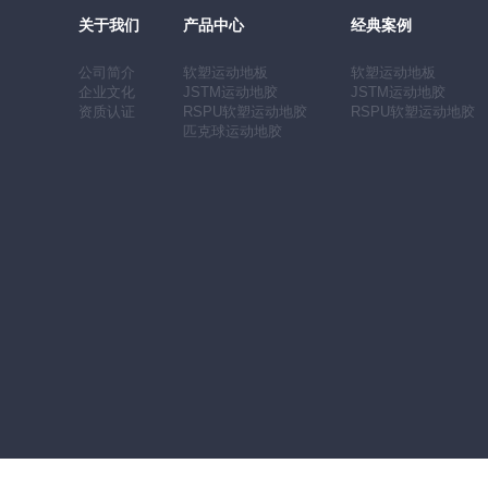
关于我们
产品中心
经典案例
公司简介
软塑运动地板
软塑运动地板
企业文化
JSTM运动地胶
JSTM运动地胶
资质认证
RSPU软塑运动地胶
RSPU软塑运动地胶
匹克球运动地胶