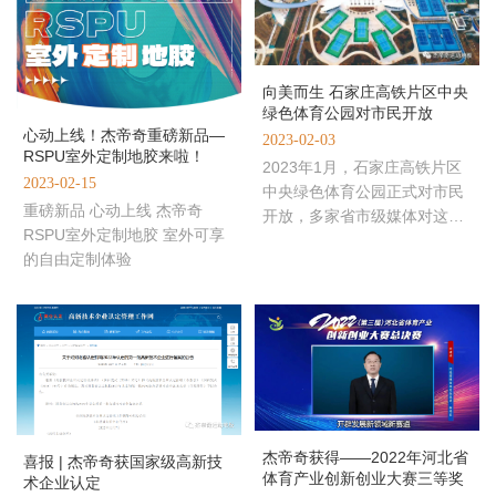
向美而生 石家庄高铁片区中央
绿色体育公园对市民开放
心动上线！杰帝奇重磅新品—
2023-02-03
RSPU室外定制地胶来啦！
2023年1月，石家庄高铁片区
2023-02-15
中央绿色体育公园正式对市民
重磅新品 心动上线 杰帝奇
开放，多家省市级媒体对这里
RSPU室外定制地胶 室外可享
进行了报道。高铁片区中央绿
的自由定制体验
色体育公园是深入贯彻落实《
杰帝奇获得——2022年河北省
喜报 | 杰帝奇获国家级高新技
体育产业创新创业大赛三等奖
术企业认定