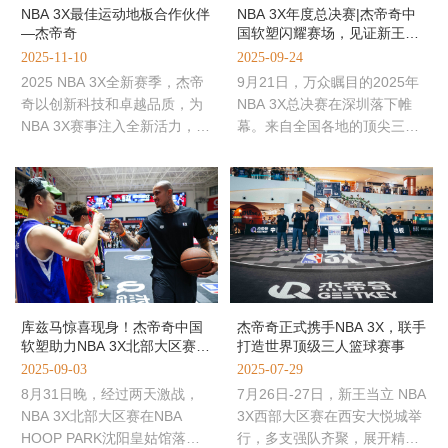
NBA 3X年度总决赛|杰帝奇中
NBA 3X最佳运动地板合作伙伴
国软塑闪耀赛场，见证新王当
—杰帝奇
立！
2025-09-24
2025-11-10
9月21日，万众瞩目的2025年
2025 NBA 3X全新赛季，杰帝
NBA 3X总决赛在深圳落下帷
奇以创新科技和卓越品质，为
幕。来自全国各地的顶尖三人
NBA 3X赛事注入全新活力，成
篮球豪强，汇聚鹏城之巅，经
为这项顶级3v3篮球赛事最值
过激烈角逐，新一届NBA 3X总
得信赖的市场合作伙伴，并
杰帝奇正式携手NBA 3X，联手
库兹马惊喜现身！杰帝奇中国
打造世界顶级三人篮球赛事
软塑助力NBA 3X北部大区赛精
彩
2025-07-29
2025-09-03
7月26日-27日，新王当立 NBA
8月31日晚，经过两天激战，
3X西部大区赛在西安大悦城举
NBA 3X北部大区赛在NBA
行，多支强队齐聚，展开精彩
HOOP PARK沈阳皇姑馆落下