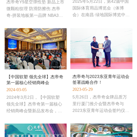
2025年5月22日，第42届中国
杰帝奇Y9星空弹性垫 新品上市
国际体育用品博览会（体博
微颗粒纹理 防滑防擦伤 杰帝
会）在南昌·绿地国际博览中心
奇-拼装地板第一品牌 NBA3X
盛大开幕。杰帝奇携最新运动
官方市场合作伙伴 NBA篮球公
地材产品惊艳亮相（展位号：
园软塑地板供应商
B
杰帝奇与2023东亚青年运动会
【中国软塑 领先全球】杰帝奇
签署战略合作！
第一届核心经销商峰会
2023-05-29
2024-03-05
5月26日，杰帝奇金牌品质万
2024年3月2日，【中国软塑
里行厦门推介会暨杰帝奇与
领先全球】杰帝奇第一届核心
2023东亚青年运动会签约仪
经销商峰会暨新品发布会，在
式，在厦门北海湾万达酒店举
石家庄举行。来自全国各地及
行。杰帝奇总经理陈文召先
海外的超过千名杰帝奇核心经
生、副