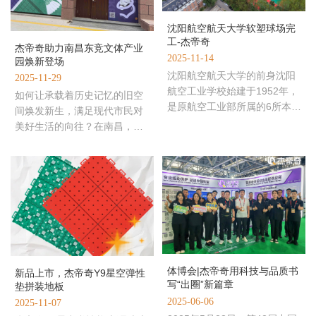
沈阳航空航天大学软塑球场完
工-杰帝奇
杰帝奇助力南昌东竞文体产业
2025-11-14
园焕新登场
沈阳航空航天大学的前身沈阳
2025-11-29
航空工业学校始建于1952年，
如何让承载着历史记忆的旧空
是原航空工业部所属的6所本科
间焕发新生，满足现代市民对
航空院校之一，历经了沈阳航
美好生活的向往？在南昌，一
空工业学校东北第一工业学
座沉寂的老仓储基地给出了答
案。通过一场精心的改造，它
体博会|杰帝奇用科技与品质书
新品上市，杰帝奇Y9星空弹性
写“出圈”新篇章
垫拼装地板
2025-06-06
2025-11-07