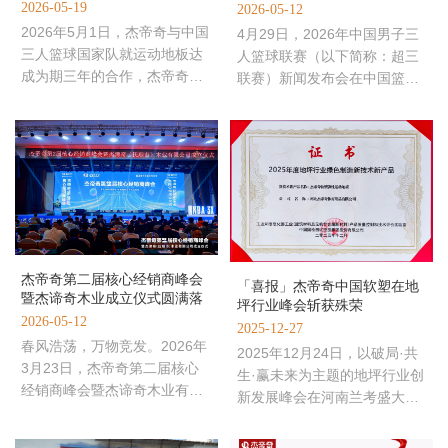
2026-05-19
2026-05-12
2026年5月1日，杰帝奇与中国
4月29日，2026年中国男子三
三人篮球国家队就运动地板达
人篮球联赛（以下简称：超三
成为期三年的合作，杰帝奇正
联赛）新闻发布会在中国篮球
式成为中国三人篮球国家队官
协会召开。发布会期间，杰帝
方供应商。2026年，是三人篮
奇正式签约超三联赛，助力超
杰帝奇第二届核心经销商峰会
「喜报」杰帝奇中国软塑在地
暨杰谛奇木业成立仪式圆满落
坪行业峰会斩获殊荣
2026-05-12
2025-12-27
春风浩荡，万物竞发。2026年
2025年12月24日，以破局·共
3月23日，杰帝奇第二届核心
生·赢未来为主题的地坪行业创
经销商峰会暨杰谛奇木业有限
新发展峰会在河南兰考盛大举
公司成立仪式在石家庄以岭健
行。杰帝奇中国软塑以卓越的
康城盛大举行。来自全国各地
产品品质及创新的技术实力