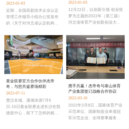
2023-01-03
2023-01-03
12月22日，以创新引领 创业筑
近期，全国高新技术企业认定
梦为主题的2022年（第三届）
管理工作领导小组办公室发布
河北省体育产业创新创业大赛
的《关于对河北省认定机构
总决赛通过云上大比拼的形式
2022年认定的第一批高新技术
圆满举行。河北省体育局副
企业进行备案的公告》中，杰
帝
黄金联赛官方合作伙伴杰帝
携手共赢！杰帝奇与泰山体育
奇，与您共鉴赛场精彩
产业集团签订战略合作协议
2022-07-11
2022-03-10
楚汉名城、潇湘洙泗7月9
2022年3月8日，国家体育产业
日-10日黄金联赛走进长沙在凯
示范单位、国家制造业单项冠
德壹中心，留下了怎样的精
军示范企业、全球赛事服务商
彩？长沙站精彩回顾杰帝奇中
——泰山体育产业集团董事长
国软塑继续作为官方合作伙伴