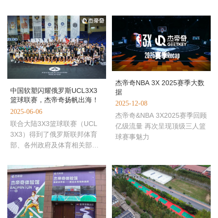
对决。杰帝奇中国软塑运动地
帷幕，中源牧业（公开组）、
板，以专业品质助力赛事
烟台友缘（精英组）、魏桥创
业（
杰帝奇NBA 3X 2025赛季大数
中国软塑闪耀俄罗斯UCL3X3
据
篮球联赛，杰帝奇扬帆出海！
2025-12-08
2025-06-06
杰帝奇&NBA 3X2025赛季回顾
联合大陆3X3篮球联赛（UCL
亿级流量 再次呈现顶级三人篮
3X3）得到了俄罗斯联邦体育
球赛事魅力
部、各州政府及体育相关部
门、统一俄罗斯党、俄罗斯篮
协、大型央企俄罗斯原子能集
团